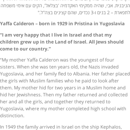
הניבנית. אבי, שהיה ממקימי האקדמיה 'בצלאל', הקים עם אימי משפחה
לתפארת – 2 בנים ו-3 נכדים, שהם קצינים בצה"ל."
Yaffa Calderon – born in 1929 in Pristina in Yugoslavia
“I am very happy that I live in Israel and that my
children grew up in the Land of Israel. All Jews should
come to our country.”
“My mother Yaffa Calderon was the youngest of four
sisters. When she was ten years old, the Nazis invaded
Yugoslavia, and her family fled to Albania. Her father placed
the girls with Muslim families who he paid to look after
them. My mother hid for two years in a Muslim home and
hid her Jewishness. Then my father returned and collected
her and all the girls, and together they returned to
Yugoslavia, where my mother completed high school with
distinction.
In 1949 the family arrived in Israel on the ship Kephalos,