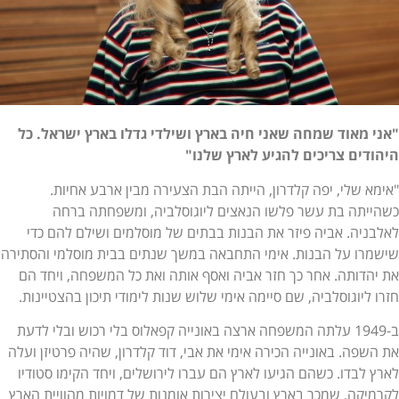
"אני מאוד שמחה שאני חיה בארץ ושילדי גדלו בארץ ישראל. כל
היהודים צריכים להגיע לארץ שלנו"
"אימא שלי, יפה קלדרון, הייתה הבת הצעירה מבין ארבע אחיות.
כשהייתה בת עשר פלשו הנאצים ליוגוסלביה, ומשפחתה ברחה
לאלבניה. אביה פיזר את הבנות בבתים של מוסלמים ושילם להם כדי
שישמרו על הבנות. אימי התחבאה במשך שנתים בבית מוסלמי והסתירה
את יהדותה. אחר כך חזר אביה ואסף אותה ואת כל המשפחה, ויחד הם
חזרו ליוגוסלביה, שם סיימה אימי שלוש שנות לימודי תיכון בהצטיינות.
ב-1949 עלתה המשפחה ארצה באונייה קפאלוס בלי רכוש ובלי לדעת
את השפה. באונייה הכירה אימי את אבי, דוד קלדרון, שהיה פרטיזן ועלה
לארץ לבדו. כשהם הגיעו לארץ הם עברו לירושלים, ויחד הקימו סטודיו
לקרמיקה, שמכר בארץ ובעולם יצירות אומנות של דמויות מהוויית הארץ