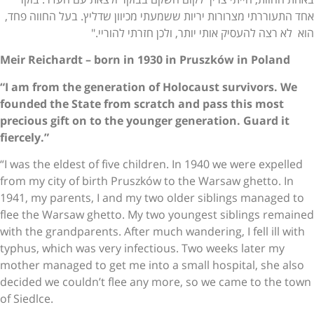
אחד התעוררתי מצרורות יריות ששמעתי מכיוון שדליץ. בעל החווה פחד,
הוא לא רצה להעסיק אותי יותר, ולכן חזרתי להוריי."
Meir Reichardt – born in 1930 in Pruszków in Poland
“I am from the generation of Holocaust survivors. We
founded the State from scratch and pass this most
precious gift on to the younger generation. Guard it
fiercely.”
“I was the eldest of five children. In 1940 we were expelled
from my city of birth Pruszków to the Warsaw ghetto. In
1941, my parents, I and my two older siblings managed to
flee the Warsaw ghetto. My two youngest siblings remained
with the grandparents. After much wandering, I fell ill with
typhus, which was very infectious. Two weeks later my
mother managed to get me into a small hospital, she also
decided we couldn’t flee any more, so we came to the town
of Siedlce.