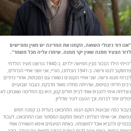
"אנו דור ניצולי השואה, הקמנו את המדינה יש מאין ומורישים
לדור הצעיר מתנה שאין יקר ממנה. שימרו עליה מכל משמר".
"הייתי הילד הבכור מבין חמישה ילדים. ב-1940 גורשנו מעיר הולדתי
פרושקוב לגטו ורשה. ב-1941 הצלחנו, הוריי, אני ושני אחיי הגדולים,
לברוח מגטו ורשה. שני אחיי הקטנים נשארו עם הסבתות. אחרי נדודים
רבים חליתי בטיפוס, שהייתה מחלה מאוד מדבקת. כעבור שבועיים
הצליחה אימי להכניס אותי לבית חולים קטן, היא גם החליטה שאנחנו לא
יכולים יותר לברוח, וכך הגענו לעיר שדליץ.
כעבור כמה שבועות הוקם הגטו. התחבאנו בעלית גג קטנה חמש
נפשות. אני ואימי הצלחנו לצאת ממקום המסתור שבו התחבאנו, לעבוד
בכפרים ולהביא אוכל למשפחה. באחת הפעמים אימא השאירה אותי
באחת החוות, הייתי צריך לקום השקם בבוקר ולצאת עם העדר. בוקר