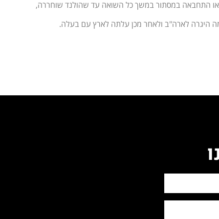
ן-טאו התחבאה במסתור במשך כל השואה עד שהולנד שוחררה,
 היגרה לארה"ב ולאחר מכן עלתה לארץ עם בעלה.
ו