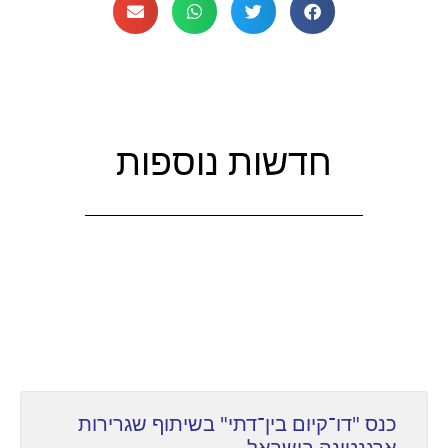
חדשות נוספות
כנס "דו־קיום בין־דתי" בשיתוף שגרירות