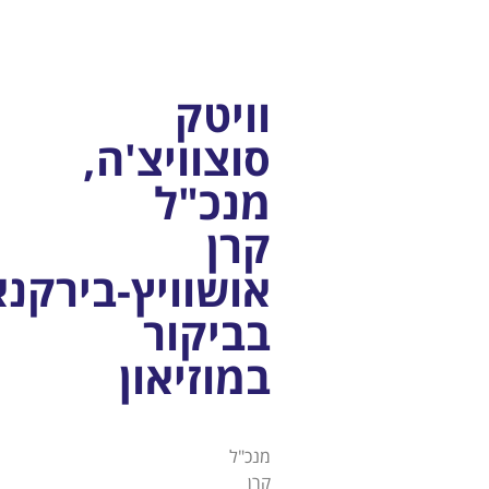
וויטק
סוצוויצ'ה,
מנכ"ל
קרן
אושוויץ-בירקנאו
בביקור
במוזיאון
מנכ"ל
קרן