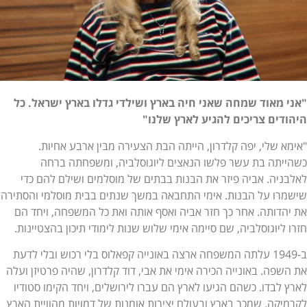
"אני מאוד שמחה שאני חיה בארץ ושילדי גדלו בארץ ישראל. כל
היהודים צריכים להגיע לארץ שלנו"
"אימא שלי, יפה קלדרון, הייתה הבת הצעירה מבין ארבע אחיות.
כשהייתה בת עשר פלשו הנאצים ליוגוסלביה, ומשפחתה ברחה
לאלבניה. אביה פיזר את הבנות בבתים של מוסלמים ושילם להם כדי
שישמרו על הבנות. אימי התחבאה במשך שנתים בבית מוסלמי והסתירה
את יהדותה. אחר כך חזר אביה ואסף אותה ואת כל המשפחה, ויחד הם
חזרו ליוגוסלביה, שם סיימה אימי שלוש שנות לימודי תיכון בהצטיינות.
ב-1949 עלתה המשפחה ארצה באונייה קפאלוס בלי רכוש ובלי לדעת
את השפה. באונייה הכירה אימי את אבי, דוד קלדרון, שהיה פרטיזן ועלה
לארץ לבדו. כשהם הגיעו לארץ הם עברו לירושלים, ויחד הקימו סטודיו
לקרמיקה, שמכר בארץ ובעולם יצירות אומנות של דמויות מהוויית הארץ