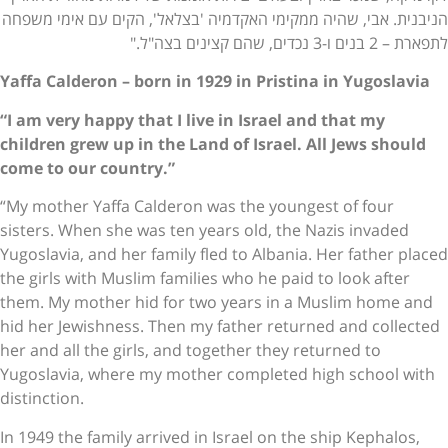
הניבנית. אבי, שהיה ממקימי האקדמיה 'בצלאל', הקים עם אימי משפחה
לתפארת – 2 בנים ו-3 נכדים, שהם קצינים בצה"ל."
Yaffa Calderon – born in 1929 in Pristina in Yugoslavia
“I am very happy that I live in Israel and that my
children grew up in the Land of Israel. All Jews should
come to our country.”
“My mother Yaffa Calderon was the youngest of four
sisters. When she was ten years old, the Nazis invaded
Yugoslavia, and her family fled to Albania. Her father placed
the girls with Muslim families who he paid to look after
them. My mother hid for two years in a Muslim home and
hid her Jewishness. Then my father returned and collected
her and all the girls, and together they returned to
Yugoslavia, where my mother completed high school with
distinction.
In 1949 the family arrived in Israel on the ship Kephalos,