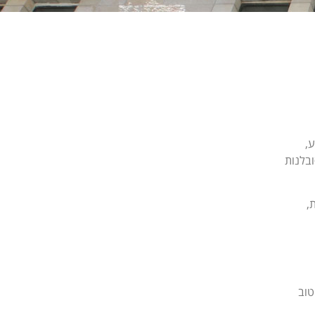
צוע,
ל פרויקט שראקה – Sharaka, לקידום סובלנות
ת,
טוב