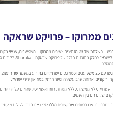
 ממרוקו – פרויקט שראקה
היה לנו כבוד גדול לארח אירוע חשוב ומרגש – משלחת של 23 מנהיגים צעירים ממרוקו – משפיענים, אנשי מק
אקדמאים ופעילי חברה אזרחית, שהגיעו לישראל כחלק מתוכנית הדגל ש
מוסלמי.
הצעירים והצעירות מעוררי ההשראה נפגשו עם 25 משפיענים וסטודנטים ישראליים באירוע במעמד שר התפוצו
, ריקודים, ארוחת ערב עשירה וסיור מרתק במוזיאון ידידי ישראל.
 פרויקט לא ממשלתי, ללא מטרות רווח וא-פוליטי, שהוקם על ידי יזמים
קדם שלום חם בין העמים.
בין תרבויות. אנו בטוחים שהקשרים הללו יסללו את הדרך לשלום ולעתיד 