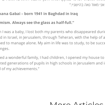
 אני מאוד גאה בהישגיי."
ana Gabai – born 1941 in Baghdad in Iraq
mism. Always see the glass as half-full.”
 I was a baby, I lost both my parents who disappeared durin
ed in Israel, in Jerusalem, through Teheran, with the help of 
rned to manage alone. My aim in life was to study, to be succ
enges.
rted a wonderful family, I had children, I opened my house to
ted generations of pupils in high schools in Jerusalem and in
 of my achievements.”
More Articles