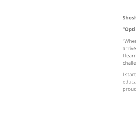
Shosh
“Opti
“When
arriv
I lea
chall
I sta
educa
proud