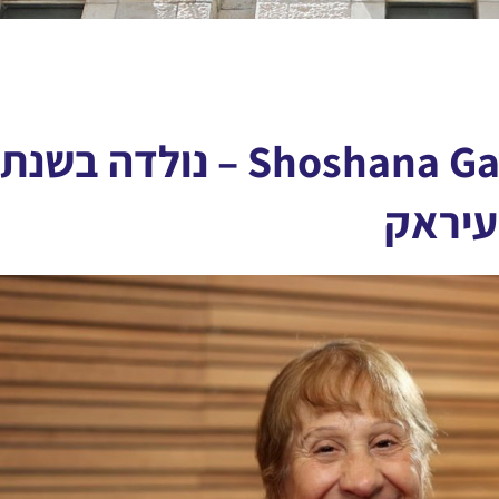
שושנה גבאי Shoshana Gabai – נולדה בשנת