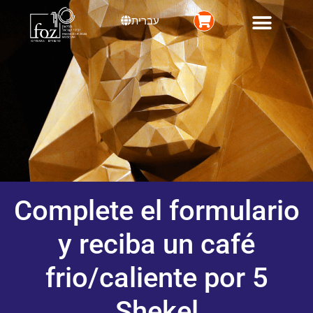
content
עברית
News & Events
Event and Conference Center
Complete el formulario
y reciba un café
frio/caliente por 5
Shekel