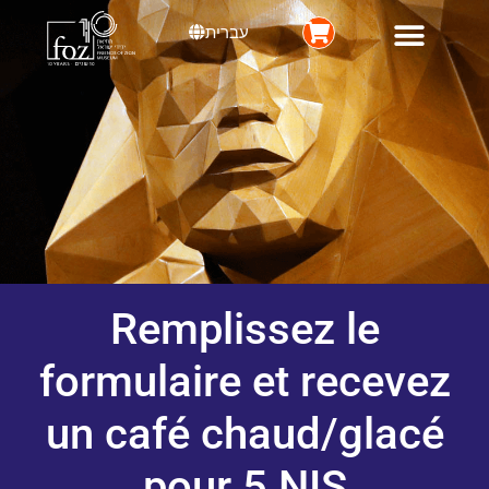
content
עברית
News & Events
Event and Conference Center
Remplissez le
formulaire et recevez
un café chaud/glacé
pour 5 NIS