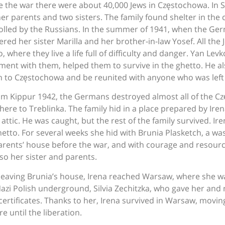
e the war there were about 40,000 Jews in Częstochowa. In S
er parents and two sisters. The family found shelter in the ci
olled by the Russians. In the summer of 1941, when the Ger
red her sister Marilla and her brother-in-law Yosef. All the
, where they live a life full of difficulty and danger. Yan Le
ment with them, helped them to survive in the ghetto. He als
n to Częstochowa and be reunited with anyone who was left 
m Kippur 1942, the Germans destroyed almost all of the C
there to Treblinka. The family hid in a place prepared by Ire
 attic. He was caught, but the rest of the family survived. Ir
hetto. For several weeks she hid with Brunia Plasketch, a
arents’ house before the war, and with courage and resourc
lso her sister and parents.
 leaving Brunia’s house, Irena reached Warsaw, where she wa
Nazi Polish underground, Silvia Zechitzka, who gave her and
 certificates. Thanks to her, Irena survived in Warsaw, movin
e until the liberation.