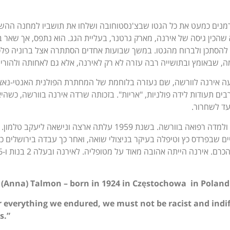
ם של שנת 1942 חיסלו הגרמנים כמעט את כל הגטו שבצ'נסטוחובה ושלחו את תושביו למחנה ה
ין גיסה של אירנה, מארק גרטנר, בעליית הגג. הוא נתפס, אך שאר ב
להסתכן ולברוח מהגטו. במשך שבועות אחדים הסתתרה אצל ברוניה פלס
, שבאומץ ובתושייה רבה עזרה לא רק לאירנה, אלא גם לאחותה ולהוריה
ה אירנה לוורשה, שם נעזרה בלוחמת של המחתרת הפולנית האנטי-נאצ
רבים תעודות לידה פולניות, "אריות". בזכותה שרדה אירנה בוורשה, כשהי
ד לשחרור.
בסיום המלחמה השלימה אירנה בגרויות ולמדה רפואה בוורשה. בשנת 1959 עלתה ארצה ונישאה ליעקב טלמון.
ים שבפרדס כץ וטיפלה בעיקר בניצולי שואה, ואחר כך עבדה בירושלים כ
 (Anna) Talmon – born in 1924 in Częstochowa in Poland
r everything we endured, we must not be racist and indiff
s.”