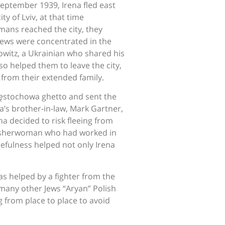
eptember 1939, Irena fled east
ty of Lviv, at that time
mans reached the city, they
 Jews were concentrated in the
vkowitz, a Ukrainian who shared his
o helped them to leave the city,
from their extended family.
zęstochowa ghetto and sent the
na’s brother-in-law, Mark Gartner,
ena decided to risk fleeing from
 washerwoman who had worked in
efulness helped not only Irena
s helped by a fighter from the
 many other Jews “Aryan” Polish
g from place to place to avoid