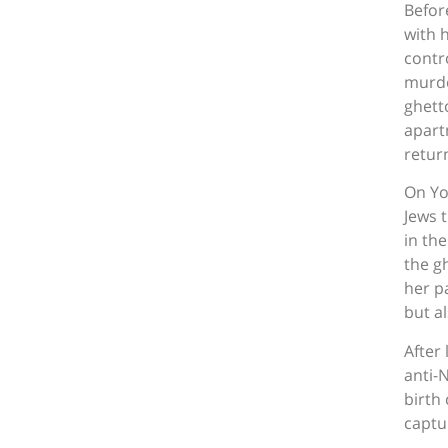
Befor
with h
contr
murde
ghetto
apart
retur
On Yo
Jews 
in the
the g
her p
but a
After
anti-
birth
captur