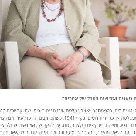
ת גזענים ואדישים לסבל של אחרים".
בערב המלחמה היו בצ'נסטוחובה כ-40,000 יהודים. בספטמבר 1939 נמלטה אירנה עם הוריה ושתי אחיות
בני המשפחה מצאו מקלט בעיר לבוב, שנשלטה אז על ידי הרוסים. בקיץ 1941, כשהגרמנים הגיעו לעיר
זו בגטו, וחייהם היו קשים ומלאי סכנות. יאן לבקוביץ', אוקראיני שחלק א
 עזר להם לצאת מהעיר, לחזור לצ'נסטוחובה ולהתאחד עם מי שנשאר מה