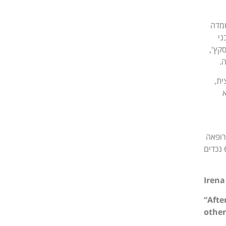
השמדה
ני
קץ',
.
ית,
א
רופאה
פנימית בקופת חולים כללית, בסניף בית הכרם. אירנה הייתה אהובה מאוד על מטופליה. לאירנה ובעלה 2 בנות ו-6 נכדים
Irena
“Afte
other