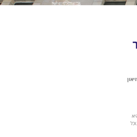
יאון
יא
וכל