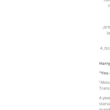
ה
האדום,
דום ושב
באוקטובר 1963 עליתי עם הוריי ואחותי לארץ ישראל, לירושלים. ב-1967 התחתנתי עם אשתי אלה, נולדו לנו 2 בנות, 4
Harry
“You 
“Abou
Trans
A yea
starv
grand