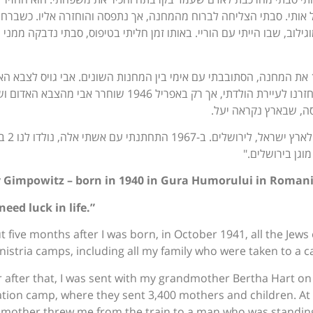
יל אותי. סבתי הצליחה לברוח מהמחנה, אך נתפסה והוחזרה אליו. כשברח
וב, שבו הייתי עם הוריי. באותו זמן חליתי בטיפוס, סבתי נדבקה ממני
לאחר שהצבא הרוסי שחרר בשנת 1944 את המחנה, הסתובבתי עם אימי בין המחנות השונים. אבי גויס לצבא 
שלחם במלחמה נגד יפן. באפריל 1945 חזרנו לעיירת הולדתי, אך רק באפריל 1946 שוחרר אבי מהצבא הא
 Gimpowitz – born in 1940 in Gura Humorului in Roman
need luck in life.”
t five months after I was born, in October 1941, all the Jews
nistria camps, including all my family who were taken to a 
r after that, I was sent with my grandmother Bertha Hart on 
ation camp, where they sent 3,400 mothers and children. A
mother threw me from the train to a man who was standin