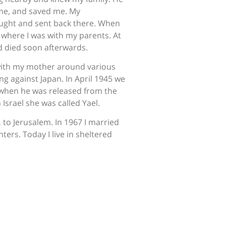
ime, and saved me. My
ught and sent back there. When
where I was with my parents. At
d died soon afterwards.
with my mother around various
g against Japan. In April 1945 we
 when he was released from the
 Israel she was called Yael.
 to Jerusalem. In 1967 I married
ers. Today I live in sheltered