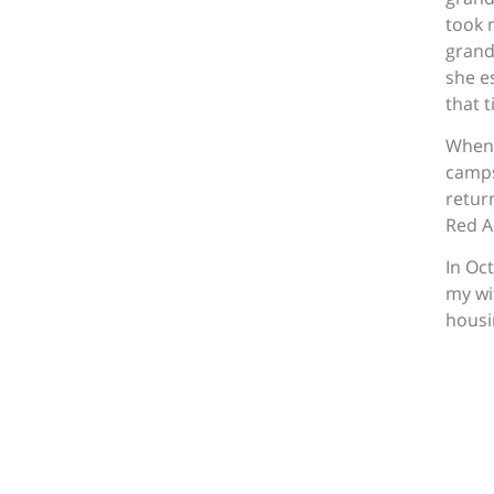
took 
grand
she e
that 
When 
camps
retur
Red Ar
In Oc
my wi
housi