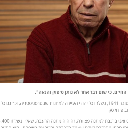
 החיים,
כי שום דבר אחר לא נותן
סיפוק והנאה".
"כחמישה חודשים לאחר שנולדתי, באוקטובר 1941, נשלחו כל יהודי העיירה למחנות שבטרסניסטריה, וכך גם כ
 פודולסק.
שנה לאחר מכן נשלחנו סבתי ברטה הרט ואני ברכבת למחנה פצ'ורה. זה היה מחנה הרעבה, ש
אותי סבתי מהרכבת לאדם שעמד בקרבתה והכיר את משפחתי. הוא החזיר א