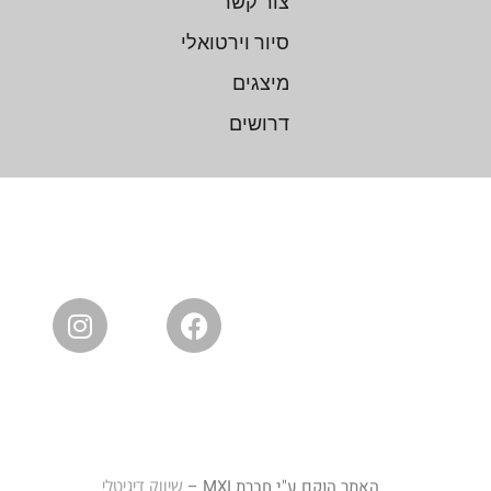
צור קשר
סיור וירטואלי
מיצגים
דרושים
האתר הוקם ע"י חברת MXI –
שיווק דיגיטלי