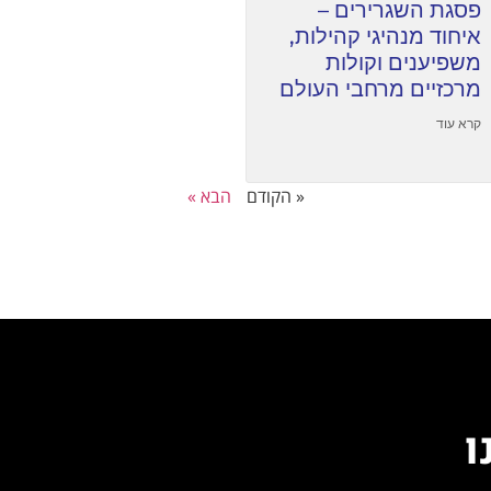
פסגת השגרירים –
איחוד מנהיגי קהילות,
משפיענים וקולות
מרכזיים מרחבי העולם
קרא עוד
« הקודם
הבא »
ו