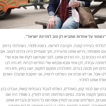
"נשמור על אחדות שתביא רק טוב למדינת ישראל".
"נולדתי בעיירה קטנה, הקרובה לוורשה. בשנת 1939, כשהלכתי ברחוב
עם משפחתי, גירשו אותנו מהעיירה, תוך שעתיים היינו צרכים לעזוב. אם
לא היו נוהגים כך, היו הורגים אותנו. לפני שגורשנו לקחו את אבא שלי
למחנה עבודה, לכן אימי וסבא וסבתא שלי החליטו לברוח. לא היה לנו
כלום חוץ מכמה בגדים. התגלגלנו ממקום למקום, ישנו בחוץ, ולא היה
לנו אוכל. אני לא זוכרת איך נשלחנו לרוסיה, אני חושבת שהצלב האדום
שלח אותנו לסיביר.
גרנו שם בכפר קטן, באוהלים, נשלחו לעבוד בעבודות קשות, ועבדנו בהן
במשך תקופה ארוכה. בסיום המלחמה חזרנו לפולין. ב-1946 היה שם
פוגרום, השליחים שהגיעו לפולין אספו את כל היהודים והבריחו אותם
לאוסטריה, למחנה פליטים. גילינו בו קרובי משפחה מדרום אמריקה