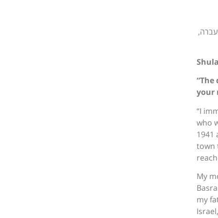
עברה,
Shula
“The 
your 
“I im
who w
1941 
town 
reach
My mo
Basra 
my fa
Israe