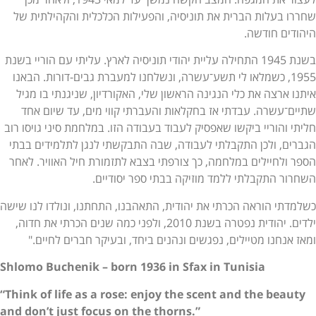
שחררו בעלות הברית את תוניסיה, והפעילות הכלכלית והקהילתית של
היהודים חודשה.
בשנת 1945 התחילה עליית יהודי תוניסיה לארץ. עליתי עם הוריי בשנת
1955, כשמלאו לי תשע־עשרה, ונשלחנו למעברת גבים-דורות. הבאנו
איתנו ארצה את כלי הנגינה הראשון שלי, האקורדיון, שניגנתי בו מגיל
שתיים־עשרה. עבדתי אז בחקלאות והעברתי קווי מים, עד שיום אחד
חליתי והוריי ביקשו שאפסיק לעבוד בעבודה הזו. במלחמת סיני גויסו רוב
הגברים, ולכן התקבלתי לעבודה, שבה התבקשתי לנגן לתלמידים בבתי
הספר ולחיילים במלחמה, כך צורפתי בצבא לתזמורת חיל האוויר. לאחר
השחרור התקבלתי ללמד מוזיקה בבתי ספר יסודיים.
כשלמדתי הוראה הכרתי את יהודית, התאהבנו, התחתנו, ונולדו לנו שישה
ילדים. יהודית נפטרה בשנת 2010, ולפני כמה שנים הכרתי את חדוה,
ומאז אנחנו מטיילים, נפגשים ונהנים ביחד, ובעיקר חברים לחיים."
Shlomo Buchenik – born 1936 in Sfax in Tunisia
“Think of life as a rose: enjoy the scent and the beauty
and don’t just focus on the thorns.”