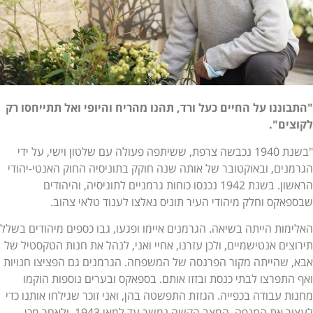
"התבוננו על החיים כעל ורד, תהנו מהריח והיופי ואל תתייחסו רק
לקוצים".
"בשנת 1940 נכבשה צרפת, ששיתפה פעולה עם שלטון וישי, על ידי
הגרמנים, ובאוקטובר של אותה שנה חוקק בתוניסיה החוק האנטי-יהודי
הראשון. בשנת 1942 נכנסו כוחות גרמניים לתוניסיה, והיהודים
שבספאקס וחלק מיהודי העיר תוניס נאלצו לענוד טלאי צהוב.
האלימות הייתה בשיאה. הגרמנים איימו ופגעו, גבו כספים מיהודים בשלל
תירוצים אנטישמיים, ולכן עזרנו, אחיי ואני, לנהל את חנות הטקסטיל של
אבא, שהייתה מקור הפרנסה של המשפחה. הגרמנים גם הפציצו חנויות
ואף התפרצו לבתי כנסת ובזזו אותם. בספאקס ובערים נוספות הוקמו
מחנות עבודה בכפייה. הגזזת התפשטה בהן, ואני זוכר שגילחו אותנו כדי
לעצור את המגפה. המצב הקשה נמשך עד למאי 1943, ולאחר מכן