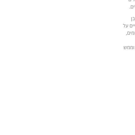
ם.
ן
ים על
מים,
 וממש