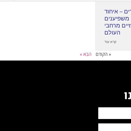
ם – איחוד
 משפיענים
זיים מרחבי
העולם
קרא עוד
« הקודם
הבא »
ו