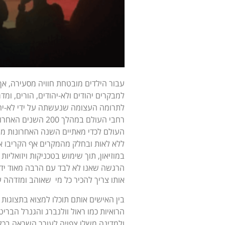
עבור הילדים מובטחת חוויה מסעירה, אך 
למבקרים יהודים ולא-יהודים, הורים, ומד
לתרומה העצומה שנעשתה על ידי לא-יהו
רחבי העולם במהלך 
ללא לאות ובחלק מהמקרים אף הקריבו א
במוזיאון, תוך שימוש בטכניקות ויזואליות
הרגשה שאנו לא לבד עם הרבה מאוד ידידי
אותו צריך להכיר כל מי שאוהב ומזדהה 
בין האישים אותם תוכלו למצוא בתצוגות של
הרואיות כמו ראול וולנברג והגנרל הברי
ולמדינה משלו צפויה לעורר השראה בכל