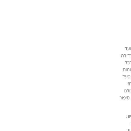
ועד
דירה
כל
אומות
ות, פעלו
ז
לנו
סיפור
ות
ך