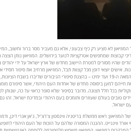
המוזיאון לא מציע רק כיף צבעוני, אלא גם מעביר מסר ברור וחשוב, המי
ריכי קבוצות שמחפשים אטרקציות לנוער בירושלים. המוזיאון נותן הצצה נ
דים שהיו מסורים למטרת היישוב מחדש של ארץ ישראל על ידי יהודים מ
200 השנים האחרונות. אישים יוצאי דופן מכל קצוות תבל, המוזיאון מרחיב את סיפור חסידי 
העולם לכדי מאתיים השנה האחרונות מהמאה ה-19 ועד ימינו – בהצגת סיפורי הגיבורים שדיברו בשבח הציונ
ת חייהם למען ביסוסה מחדש של אחדות העם היהודי, אשר סיפורם מומח
 וקוליות בכל חלל תצוגה. מדובר בסיפור שלא סופר כראוי עד כה, שנותן לכו
ם טובים בעולם שעוזרים ותומכים בעם היהודי ובמדינת ישראל. זהו גם 
עם ישראל.
 המוזיאון: ראש ממשלת בריטניה ווינסטון צ'רצ'יל, ג'אן אנרי דינן, ודמוי
טי אורד ווינגייט. ההגנה המסורה שלהם על הזכות של העם היהודי לחופש
 המבקרים במוזיאון. המוזיאון משמש פלטפורמה ללוחמה באנטישמיות תו