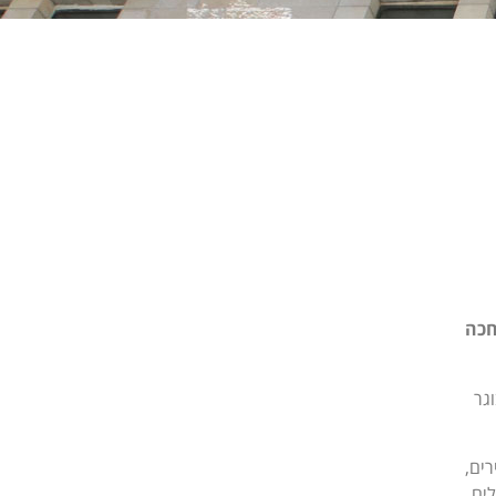
חכה
גר
ים,
ושלים