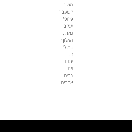
השר
לשעבר
פרופ'
יעקב
נאמן,
האלוף
במיל'
דני
יתום
ועוד
רבים
אחרים