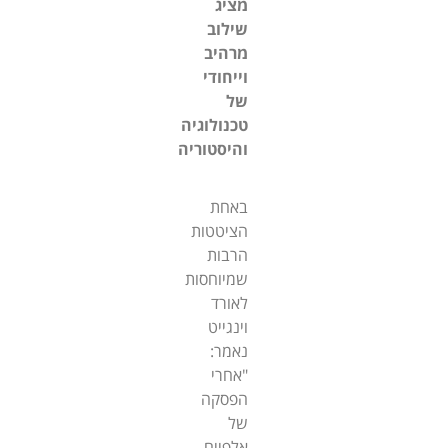
מציג
שילוב
מרהיב
וייחודי
של
טכנולוגיה
והיסטוריה
באחת
הציטטות
הרבות
שמיוחסות
לאורד
וינגייט
נאמר:
"אחרי
הפסקה
של
אלפיים