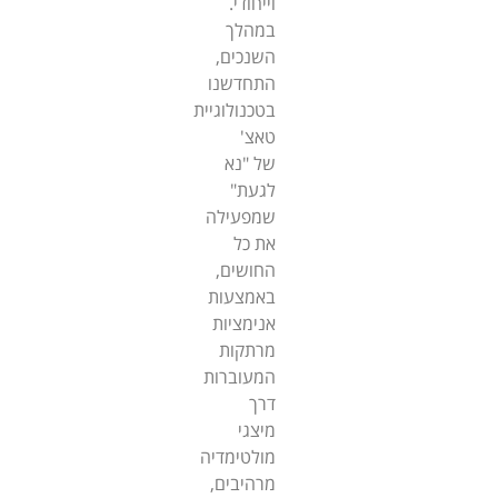
וייחודי.
במהלך
השנכים,
התחדשנו
בטכנולוגיית
טאצ'
של "נא
לגעת"
שמפעילה
את כל
החושים,
באמצעות
אנימציות
מרתקות
המעוברות
דרך
מיצגי
מולטימדיה
מרהיבים,