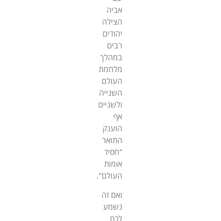
אביה
הצילה
יהודים
רבים
במהלך
מלחמת
העולם
השנייה
ולשניים
אף
הוענק
התואר
"חסיד
אומות
העולם".
ואם זה
נשמע
לכם