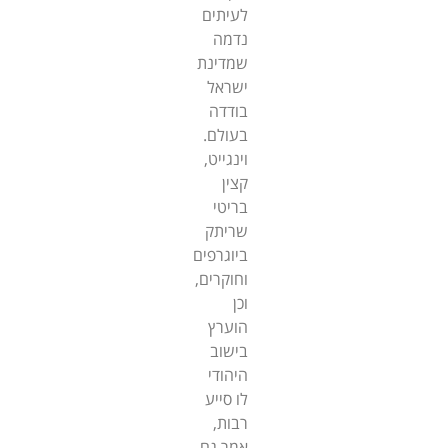
לעיתים
נדמה
שמדינת
ישראל
בודדה
בעולם.
וינגייט,
קצין
בריטי
שריתק
ביוגרפים
וחוקרים,
וכן
הוערץ
בישוב
היהודי
לו סייע
רבות,
אמר גם