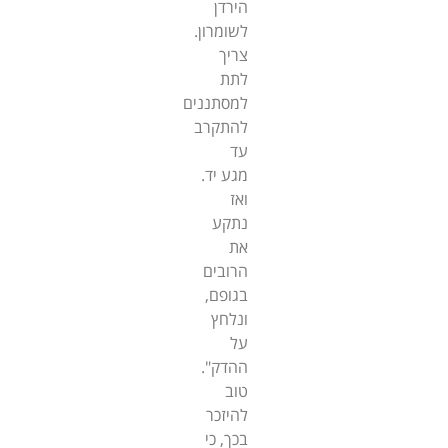
הירדן
לשומרון.
צריך
לתת
למסתננים
להתקרב
עד
מגע יד.
ואז
נתקע
את
הרובים
בגופם,
ונלחץ
על
ההדק".
טוב
להיזכר
בכך, כי