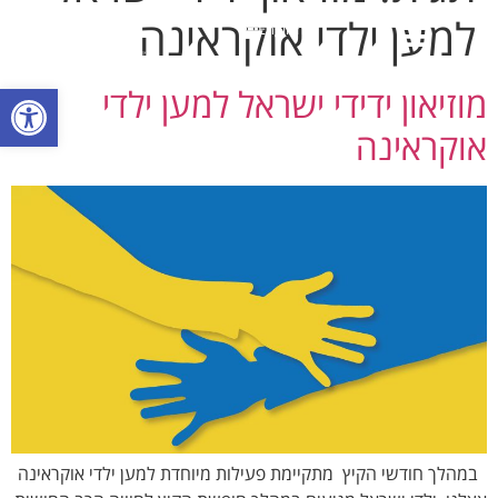
למען ילדי אוקראינה
English
אירועים בהתאמה אישית
פתח סרגל
מוזיאון ידידי ישראל למען ילדי
אוקראינה
במהלך חודשי הקיץ מתקיימת פעילות מיוחדת למען ילדי אוקראינה