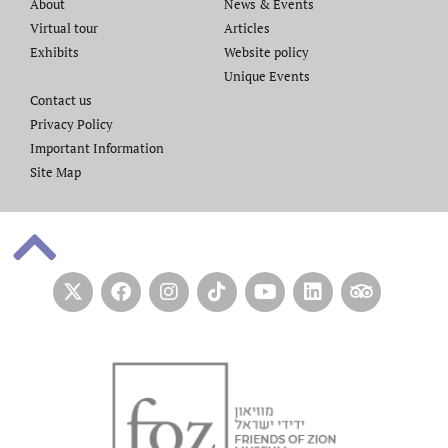
About
News & Events
Virtual tour
Articles
Exhibits
Website policy​
Unique Events
Contact us​
Privacy Policy
Important Information
Site Map